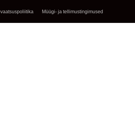
ivaatsuspoliitika
Müügi- ja tellimustingimused